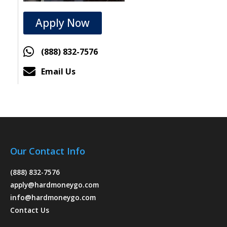
Apply Now
(888) 832-7576
Email Us
Our Contact Info
(888) 832-7576
apply@hardmoneygo.com
info@hardmoneygo.com
Contact Us