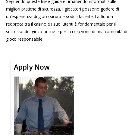
Seguendo queste linee guida e rimanendo informati sulle
migliori pratiche di sicurezza, i giocatori possono godere di
un’esperienza di gioco sicura e soddisfacente. La fiducia
reciproca tra il casino e i suoi utenti è fondamentale per il
successo del gioco online e per la creazione di una comunità di
gioco responsabile.
Apply Now