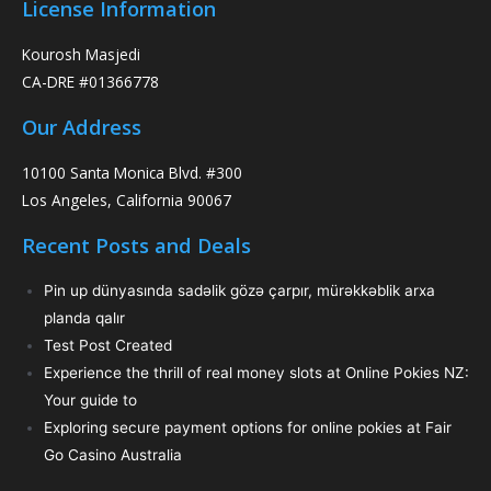
License Information
Kourosh Masjedi
CA-DRE #01366778
Our Address
10100 Santa Monica Blvd. #300
Los Angeles, California 90067
Recent Posts and Deals
Pin up dünyasında sadəlik gözə çarpır, mürəkkəblik arxa
planda qalır
Test Post Created
Experience the thrill of real money slots at Online Pokies NZ:
Your guide to
Exploring secure payment options for online pokies at Fair
Go Casino Australia