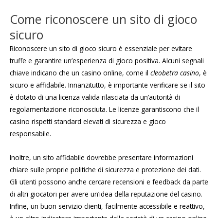
Come riconoscere un sito di gioco
sicuro
Riconoscere un sito di gioco sicuro è essenziale per evitare
truffe e garantire un’esperienza di gioco positiva. Alcuni segnali
chiave indicano che un casino online, come il
cleobetra casino
, è
sicuro e affidabile. Innanzitutto, è importante verificare se il sito
è dotato di una licenza valida rilasciata da un’autorità di
regolamentazione riconosciuta. Le licenze garantiscono che il
casino rispetti standard elevati di sicurezza e gioco
responsabile.
Inoltre, un sito affidabile dovrebbe presentare informazioni
chiare sulle proprie politiche di sicurezza e protezione dei dati.
Gli utenti possono anche cercare recensioni e feedback da parte
di altri giocatori per avere un’idea della reputazione del casino.
Infine, un buon servizio clienti, facilmente accessibile e reattivo,