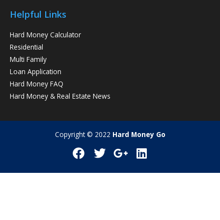
Helpful Links
Hard Money Calculator
Residential
Multi Family
Loan Application
Hard Money FAQ
Hard Money & Real Estate News
Copyright © 2022
Hard Money Go