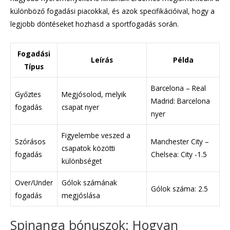
különböző fogadási piacokkal, és azok specifikációival, hogy a
legjobb döntéseket hozhasd a sportfogadás során.
Fogadási
Leírás
Példa
Típus
Barcelona – Real
Győztes
Megjósolod, melyik
Madrid: Barcelona
fogadás
csapat nyer
nyer
Figyelembe veszed a
Szórásos
Manchester City –
csapatok közötti
fogadás
Chelsea: City -1.5
különbséget
Over/Under
Gólok számának
Gólok száma: 2.5
fogadás
megjóslása
Spinanga bónuszok: Hogyan