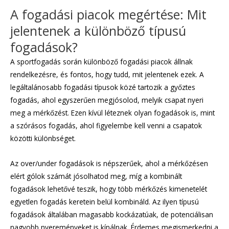
A fogadási piacok megértése: Mit
jelentenek a különböző típusú
fogadások?
A sportfogadás során különböző fogadási piacok állnak
rendelkezésre, és fontos, hogy tudd, mit jelentenek ezek. A
legáltalánosabb fogadási típusok közé tartozik a győztes
fogadás, ahol egyszerűen megjósolod, melyik csapat nyeri
meg a mérkőzést. Ezen kívül léteznek olyan fogadások is, mint
a szórásos fogadás, ahol figyelembe kell venni a csapatok
közötti különbséget.
Az over/under fogadások is népszerűek, ahol a mérkőzésen
elért gólok számát jósolhatod meg, míg a kombinált
fogadások lehetővé teszik, hogy több mérkőzés kimenetelét
egyetlen fogadás keretein belül kombináld. Az ilyen típusú
fogadások általában magasabb kockázatúak, de potenciálisan
nagyobb nyereményeket is kínálnak. Érdemes megismerkedni a