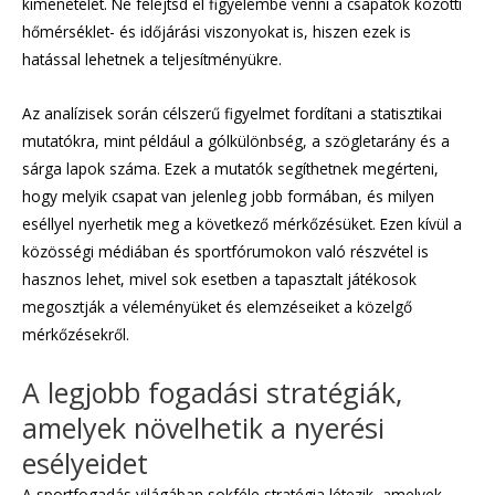
kimenetelét. Ne felejtsd el figyelembe venni a csapatok közötti
hőmérséklet- és időjárási viszonyokat is, hiszen ezek is
hatással lehetnek a teljesítményükre.
Az analízisek során célszerű figyelmet fordítani a statisztikai
mutatókra, mint például a gólkülönbség, a szögletarány és a
sárga lapok száma. Ezek a mutatók segíthetnek megérteni,
hogy melyik csapat van jelenleg jobb formában, és milyen
eséllyel nyerhetik meg a következő mérkőzésüket. Ezen kívül a
közösségi médiában és sportfórumokon való részvétel is
hasznos lehet, mivel sok esetben a tapasztalt játékosok
megosztják a véleményüket és elemzéseiket a közelgő
mérkőzésekről.
A legjobb fogadási stratégiák,
amelyek növelhetik a nyerési
esélyeidet
A sportfogadás világában sokféle stratégia létezik, amelyek