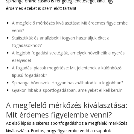
Spinanga online casino is rengeteg lehetőséget kínál, így
érdemes ezeket is szem előtt tartani!
A megfelelő mérkőzés kiválasztása: Mit érdemes figyelembe
venni?
Statisztikák és analízisek: Hogyan használjuk őket a
fogadásokhoz?
A legjobb fogadási stratégiák, amelyek növelhetik a nyerési
esélyeidet
A fogadási piacok megértése: Mit jelentenek a különböző
típusú fogadások?
Spinanga bónuszok: Hogyan használhatod ki a legjobban?
Gyakori hibák a sportfogadásban, amelyeket el kell kerülni
A megfelelő mérkőzés kiválasztása:
Mit érdemes figyelembe venni?
Az első lépés a sikeres sportfogadáshoz a megfelelő mérkőzés
kiválasztása. Fontos, hogy figyelembe vedd a csapatok