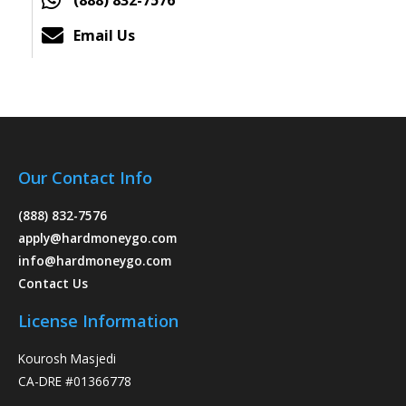
Email Us
Our Contact Info
(888) 832-7576
apply@hardmoneygo.com
info@hardmoneygo.com
Contact Us
License Information
Kourosh Masjedi
CA-DRE #01366778